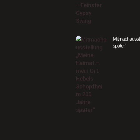
Mitmachausste
später“