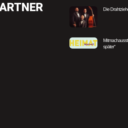
PARTNER
Die Drahtzieh
Mitmachausste
später“