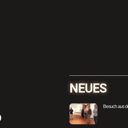
NEUES
Besuch aus de
D